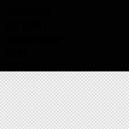
Technische
Rettung |
Absturzsiche
rung
Technische Rettung