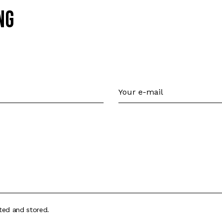
ng
cted and stored.